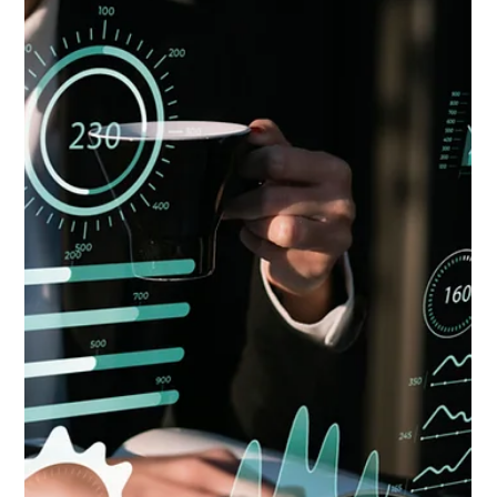
Equipe Asten
28 de jul. de 2025
2 min de leitura
Por que automatizar processos é
essencial para o crescimento da sua
empresa?
Automatize tarefas repetitivas, elimine erros e centralize
processos com o Asten RPA. Saiba como a automação
integrada aumenta produtividade, reduz custos e prepara sua