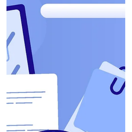
Equipe Asten
11 de ago. de 2025
2 min de leitura
O que é validação de identidade por
IA e como funciona?
A validação de identidade por IA traz segurança, velocidade e
confiabilidade para operações digitais. Integrada às soluções
da Asten, ela protege sua empresa contra fraudes, melhora a
experiência do cliente e garante conformidade em cada
etapa do processo. Quer saber como aplicar isso no seu
negócio? Fale conosco em www.astensuite.com.br