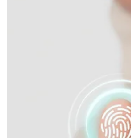
rastreabilidade
A RN 623 redefine o atendimento no setor de saúde
suplementar com foco em transparência, rastreabilidade e
integração multicanal. Saiba o que muda e como se adequar.