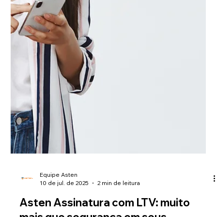
Equipe Asten
21 de jul. de 2025
2 min de leitura
5 motivos para sua instituição usar o
Asten Antievasão
Identifique sinais de evasão com antecedência e retenha mais
alunos com o Asten Antievasão. Inteligência e dados a favor
da permanência. Se quiser uma versão alternativa com foco
em benefícios estratégicos, aqui vai outra: Reduza evasão,
aumente receita e melhore decisões com o Asten Antievasão.
Inteligência artificial para retenção estudantil.