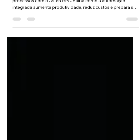
Equipe Asten
28 de jul. de 2025
2 min de leitura
Por que automatizar processos é
essencial para o crescimento da sua
empresa?
Automatize tarefas repetitivas, elimine erros e centralize
processos com o Asten RPA. Saiba como a automação
integrada aumenta produtividade, reduz custos e prepara sua
empresa para o futuro digital. Conheça mais em
astensuite.com.br!