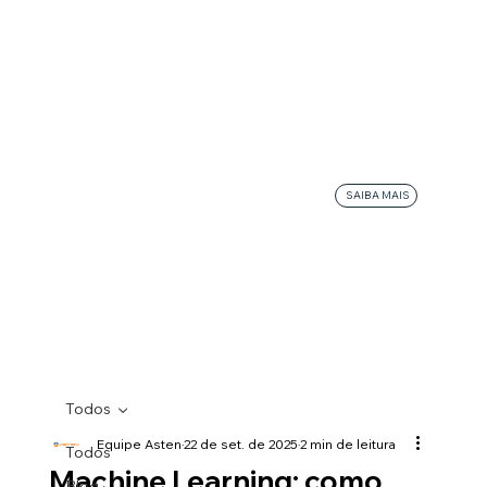
SAIBA MAIS
Todos
Equipe Asten
22 de set. de 2025
2 min de leitura
Todos
Machine Learning: como
Blog