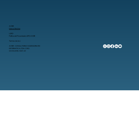
AVMB
Nossa História
LGPD
Política de Privacidade LGPD AVMB
Termos de Uso
AVMB - CONSULTORIA E ASSESSORIA EM
INFORMATICA LTDA. CNPJ:
03.486.598/0001-69