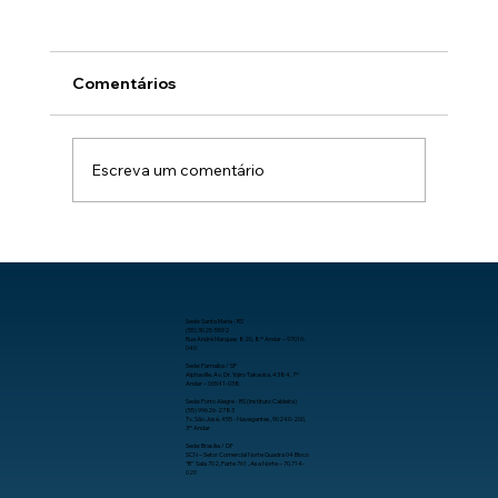
Comentários
Escreva um comentário
Como aumentar a produtividade no
trabalho com organização, processos
e tecnologia.
Sede: Santa Maria - RS
(55) 3025-5592
Rua André Marques 820, 8º Andar – 97010-
040
Sede: Parnaíba / SP
Alphaville, Av. Dr. Yojiro Takaoka, 4384, 7º
Andar – 06541-038
Sede: Porto Alegre - RS (Instituto Caldeira)
(55) 99626-2783
Tv. São José, 455 - Navegantes, 90240-200,
3º Andar
Sede: Brasília / DF
SCN – Setor Comercial Norte Quadra 04 Bloco
“B” Sala 702, Parte 761 , Asa Norte – 70.714-
020