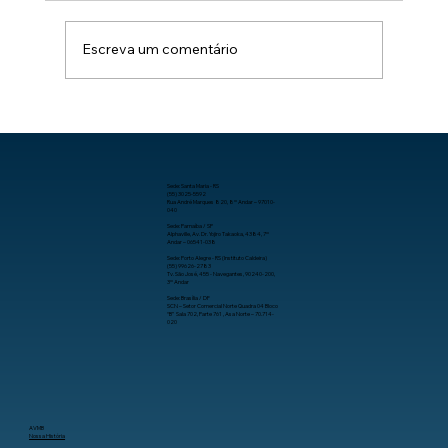
Escreva um comentário
Como aumentar a produtividade no
trabalho com organização, processos
e tecnologia.
Sede: Santa Maria - RS
(55) 3025-5592
Rua André Marques 820, 8º Andar – 97010-
040
Sede: Parnaíba / SP
Alphaville, Av. Dr. Yojiro Takaoka, 4384, 7º
Andar – 06541-038
Sede: Porto Alegre - RS (Instituto Caldeira)
(55) 99626-2783
Tv. São José, 455 - Navegantes, 90240-200,
3º Andar
Sede: Brasília / DF
SCN – Setor Comercial Norte Quadra 04 Bloco
“B” Sala 702, Parte 761 , Asa Norte – 70.714-
020
AVMB
Nossa História