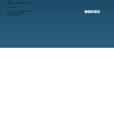
LGPD
Política de Privacidade LGPD AVMB
Termos de Uso
AVMB - CONSULTORIA E ASSESSORIA EM
INFORMATICA LTDA. CNPJ:
03.486.598/0001-69