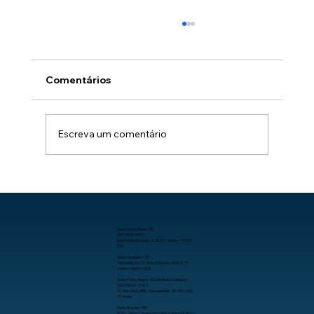
Comentários
Escreva um comentário
Como aumentar a produtividade no
trabalho com organização, processos
e tecnologia.
Sede: Santa Maria - RS
(55) 3025-5592
Rua André Marques 820, 8º Andar – 97010-
040
Sede: Parnaíba / SP
Alphaville, Av. Dr. Yojiro Takaoka, 4384, 7º
Andar – 06541-038
Sede: Porto Alegre - RS (Instituto Caldeira)
(55) 99626-2783
Tv. São José, 455 - Navegantes, 90240-200,
3º Andar
Sede: Brasília / DF
SCN – Setor Comercial Norte Quadra 04 Bloco