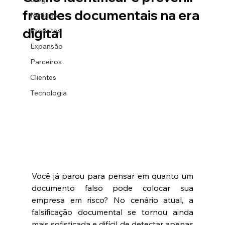
fraudes documentais na era
Notícias
digital
Produtos
Expansão
Parceiros
Clientes
Tecnologia
Você já parou para pensar em quanto um 
documento falso pode colocar sua 
empresa em risco? No cenário atual, a 
falsificação documental se tornou ainda 
mais sofisticada e difícil de detectar apenas 