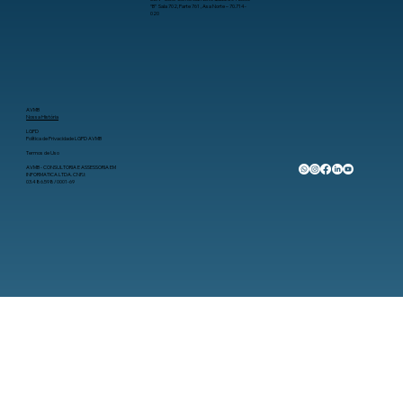
“B” Sala 702, Parte 761 , Asa Norte – 70.714-
020
AVMB
Nossa História
LGPD
Política de Privacidade LGPD AVMB
Termos de Uso
AVMB - CONSULTORIA E ASSESSORIA EM
INFORMATICA LTDA. CNPJ:
03.486.598/0001-69