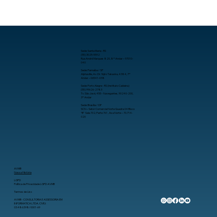
Licenciamento urbano digital e a
tecnologia como aliada no
desenvolvimento de municípios.
Sede: Santa Maria - RS
(55) 3025-5592
Rua André Marques 820, 8º Andar – 97010-
040
Sede: Parnaíba / SP
Alphaville, Av. Dr. Yojiro Takaoka, 4384, 7º
Andar – 06541-038
Sede: Porto Alegre - RS (Instituto Caldeira)
(55) 99626-2783
Tv. São José, 455 - Navegantes, 90240-200,
3º Andar
Sede: Brasília / DF
SCN – Setor Comercial Norte Quadra 04 Bloco
“B” Sala 702, Parte 761 , Asa Norte – 70.714-
020
AVMB
Nossa História
LGPD
Política de Privacidade LGPD AVMB
Termos de Uso
AVMB - CONSULTORIA E ASSESSORIA EM
INFORMATICA LTDA. CNPJ:
03.486.598/0001-69