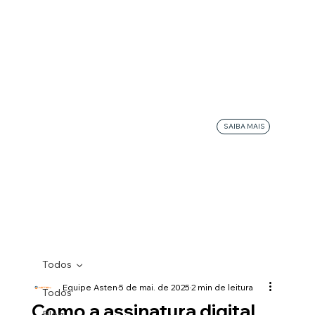
SAIBA MAIS
Todos
Equipe Asten
5 de mai. de 2025
2 min de leitura
Todos
Como a assinatura digital
Blog