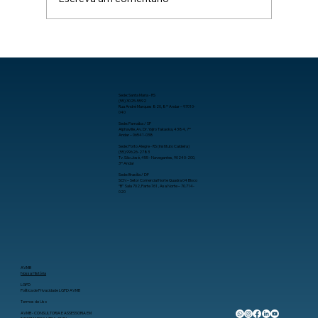
Como aumentar a produtividade no
trabalho com organização, processos
e tecnologia.
Sede: Santa Maria - RS
(55) 3025-5592
Rua André Marques 820, 8º Andar – 97010-
040
Sede: Parnaíba / SP
Alphaville, Av. Dr. Yojiro Takaoka, 4384, 7º
Andar – 06541-038
Sede: Porto Alegre - RS (Instituto Caldeira)
(55) 99626-2783
Tv. São José, 455 - Navegantes, 90240-200,
3º Andar
Sede: Brasília / DF
SCN – Setor Comercial Norte Quadra 04 Bloco
“B” Sala 702, Parte 761 , Asa Norte – 70.714-
020
AVMB
Nossa História
LGPD
Política de Privacidade LGPD AVMB
Termos de Uso
AVMB - CONSULTORIA E ASSESSORIA EM