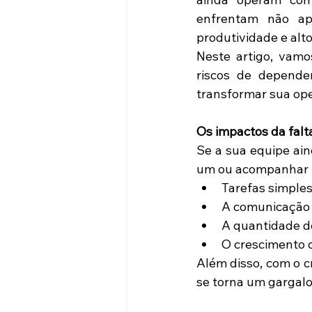
enfrentam não ap
produtividade e alto
Neste artigo, vamo
riscos de depende
transformar sua ope
Os impactos da fal
Se a sua equipe ai
um ou acompanhar p
Tarefas simples
A comunicação e
A quantidade d
O crescimento d
Além disso, com o c
se torna um gargalo