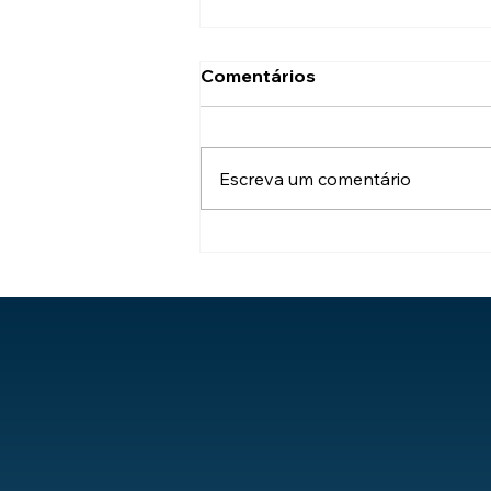
Comentários
Escreva um comentário
Universidade Federal do
Norte do Tocantins lança
novo Portal do Aluno e do
Professor com tecnologia
Asten Ensino.