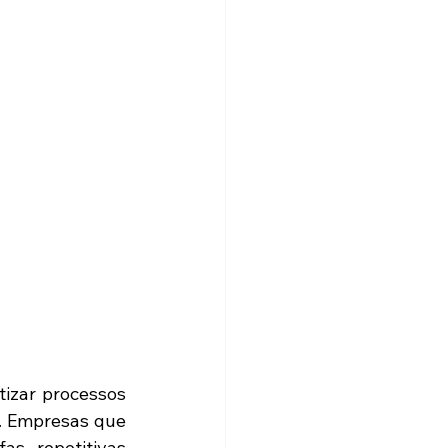
izar processos 
. Empresas que 
s repetitivas 