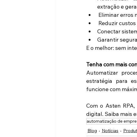
extração e ger
 Eliminar erros
 Reduzir custos
Conectar sistem
Garantir segura
E o melhor: sem int
Tenha com mais cont
Automatizar proc
estratégia para e
funcione com máxima
Com o Asten RPA, 
digital. Saiba mais 
automatização de empre
Blog
Notícias
Produ