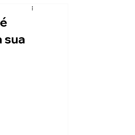
 é
a sua