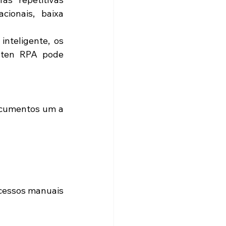
onais, baixa 
nteligente, os 
ten RPA pode 
ocumentos um a 
cessos manuais 