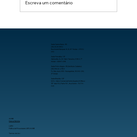
Escreva um comentário
Como aumentar a produtividade no
trabalho com organização, processos
e tecnologia.
Sede: Santa Maria - RS
(55) 3025-5592
Rua André Marques 820, 8º Andar – 97010-
040
Sede: Parnaíba / SP
Alphaville, Av. Dr. Yojiro Takaoka, 4384, 7º
Andar – 06541-038
Sede: Porto Alegre - RS (Instituto Caldeira)
(55) 99626-2783
Tv. São José, 455 - Navegantes, 90240-200,
3º Andar
Sede: Brasília / DF
SCN – Setor Comercial Norte Quadra 04 Bloco
“B” Sala 702, Parte 761 , Asa Norte – 70.714-
020
AVMB
Nossa História
LGPD
Política de Privacidade LGPD AVMB
Termos de Uso