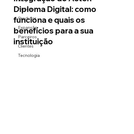
Diploma Digital: como
Notícias
funciona e quais os
Produtos
Expansão
benefícios para a sua
Parceiros
instituição
Clientes
Tecnologia