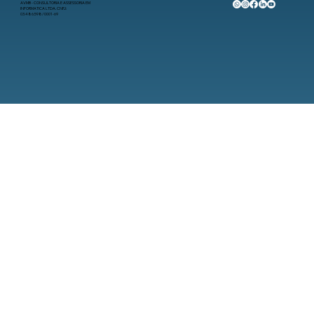
AVMB - CONSULTORIA E ASSESSORIA EM
INFORMATICA LTDA. CNPJ:
03.486.598/0001-69