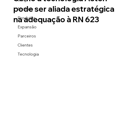
pode ser aliada estratégica
Notícias
na adequação à RN 623
Produtos
Expansão
Parceiros
Clientes
Tecnologia