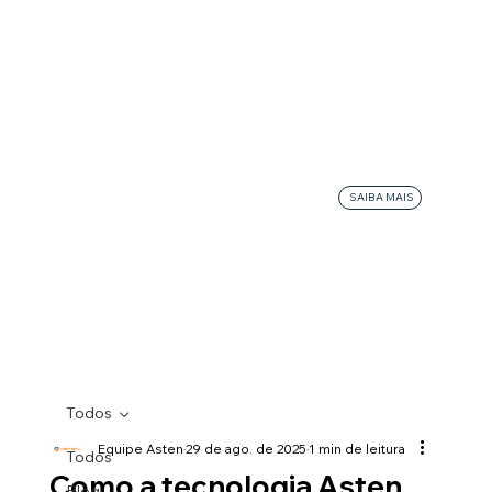
SAIBA MAIS
Todos
Equipe Asten
29 de ago. de 2025
1 min de leitura
Todos
Como a tecnologia Asten
Blog