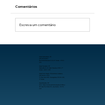
Comentários
Escreva um comentário
Como aumentar a produtividade no
trabalho com organização, processos
e tecnologia.
Sede: Santa Maria - RS
(55) 3025-5592
Rua André Marques 820, 8º Andar – 97010-
040
Sede: Parnaíba / SP
Alphaville, Av. Dr. Yojiro Takaoka, 4384, 7º
Andar – 06541-038
Sede: Porto Alegre - RS (Instituto Caldeira)
(55) 99626-2783
Tv. São José, 455 - Navegantes, 90240-200,
3º Andar
Sede: Brasília / DF
SCN – Setor Comercial Norte Quadra 04 Bloco
“B” Sala 702, Parte 761 , Asa Norte – 70.714-
020