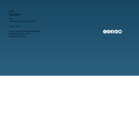
AVMB
Nossa História
LGPD
Política de Privacidade LGPD AVMB
Termos de Uso
AVMB - CONSULTORIA E ASSESSORIA EM
INFORMATICA LTDA. CNPJ:
03.486.598/0001-69