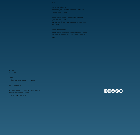
040
Sede: Parnaíba / SP
Alphaville, Av. Dr. Yojiro Takaoka, 4384, 7º
Andar – 06541-038
Sede: Porto Alegre - RS (Instituto Caldeira)
(55) 99626-2783
Tv. São José, 455 - Navegantes, 90240-200,
3º Andar
Sede: Brasília / DF
SCN – Setor Comercial Norte Quadra 04 Bloco
“B” Sala 702, Parte 761 , Asa Norte – 70.714-
020
AVMB
Nossa História
LGPD
Política de Privacidade LGPD AVMB
Termos de Uso
AVMB - CONSULTORIA E ASSESSORIA EM
INFORMATICA LTDA. CNPJ:
03.486.598/0001-69