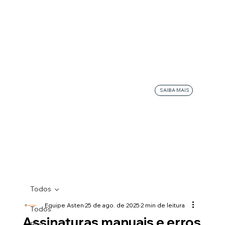
SAIBA MAIS
Todos
Equipe Asten
25 de ago. de 2025
2 min de leitura
Todos
Assinaturas manuais e erros
Blog