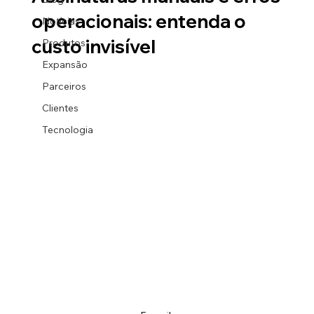
operacionais: entenda o
Notícias
custo invisível
Produtos
Expansão
Parceiros
Clientes
Tecnologia