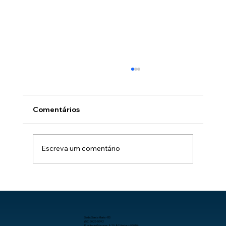
Comentários
Escreva um comentário
Como aumentar a produtividade no
trabalho com organização, processos
e tecnologia.
Sede: Santa Maria - RS
(55) 3025-5592
Rua André Marques 820, 8º Andar – 97010-